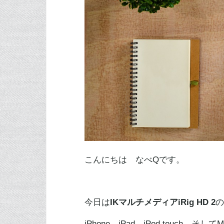
こんにちは なべQです。
今日は
IKマルチメディアiRig HD 2
の
iPhone、iPad、iPod touc